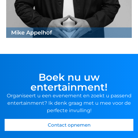
Mike Appelhof
Boek nu uw
entertainment!
Organiseert u een evenement en zoekt u passend
entertainment? Ik denk graag met u mee voor de
perfecte invulling!
Contact opnemen