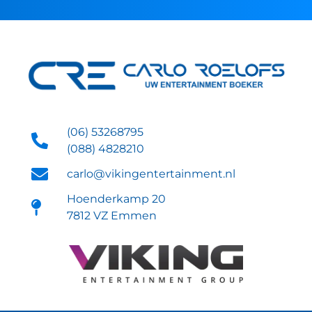
(06) 53268795
(088) 4828210
carlo@vikingentertainment.nl
Hoenderkamp 20
7812 VZ Emmen