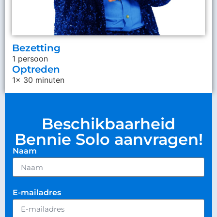
Bezetting
1 persoon
Optreden
1x 30 minuten
Beschikbaarheid
Bennie Solo aanvragen!
Naam
E-mailadres