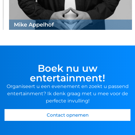
Mike Appelhof
Boek nu uw
entertainment!
Organiseert u een evenement en zoekt u passend
entertainment? Ik denk graag met u mee voor de
perfecte invulling!
Contact opnemen