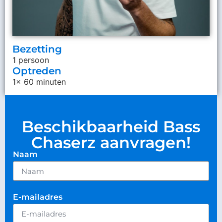
Bezetting
1 persoon
Optreden
1x 60 minuten
Beschikbaarheid Bass
Chaserz aanvragen!
Naam
E-mailadres