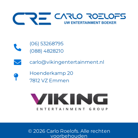
(06) 53268795
(088) 4828210
carlo@vikingentertainment.nl
Hoenderkamp 20
7812 VZ Emmen
© 2026 Carlo Roelofs. Alle rechten
voorbehouden