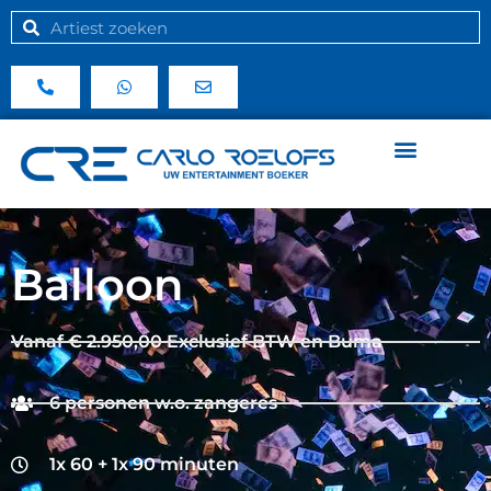
Balloon
Vanaf € 2.950,00 Exclusief BTW en Buma
6 personen w.o. zangeres
1x 60 + 1x 90 minuten