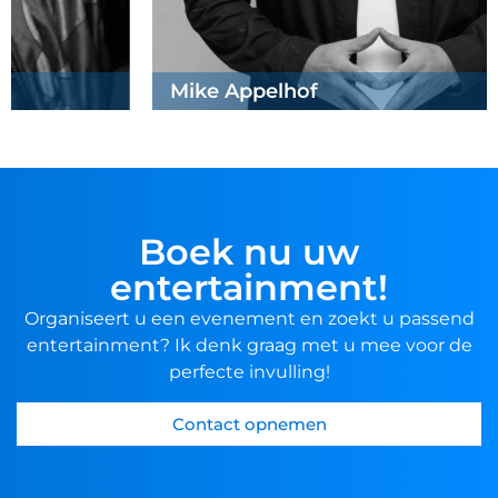
Mike Appelhof
Boek nu uw
entertainment!
Organiseert u een evenement en zoekt u passend
entertainment? Ik denk graag met u mee voor de
perfecte invulling!
Contact opnemen